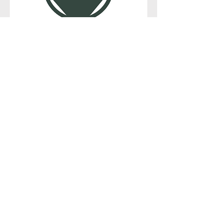
Andy Wiedmaier
Schwarzwald Esse
Am Obelsbach 15
72290 Lossburg
Mobil: 0157 / 71 54 17 05
www.schwesse.de
www.andywiedmaier.de
info@andywiedmaier.de