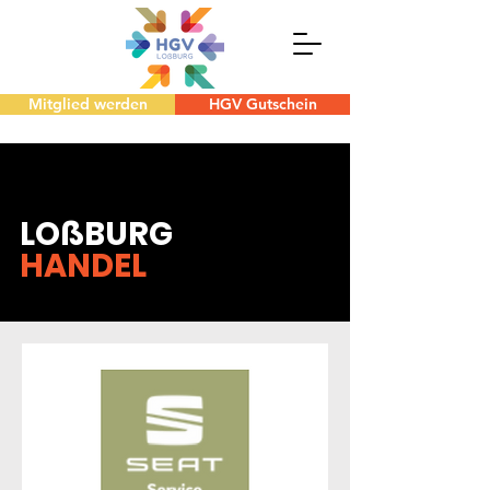
Mitglied werden
HGV Gutschein
LOßBURG
HANDEL